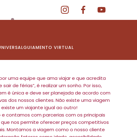
urismo
NIVERSAL
GUIAMENTO VIRTUAL
por uma equipe que ama viajar e que acredita
ir de férias”, é realizar um sonho. Por isso,
em é única e deve ser planejada de acordo com
vas dos nossos clientes. Não existe uma viagem
o existe um viajante igual ao outro!
 e contamos com parcerias com os principais
 o que nos permite oferecer preços competitivos
is. Montamos a viagem como o nosso cliente
ideração fatores como idade, acessibilidade,