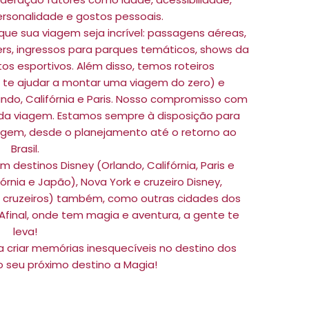
rsonalidade e gostos pessoais.
ue sua viagem seja incrível: passagens aéreas,
ers, ingressos para parques temáticos, shows da
os esportivos. Além disso, temos roteiros
e te ajudar a montar uma viagem do zero) e
ando, Califórnia e Paris. Nosso compromisso com
 da viagem. Estamos sempre à disposição para
agem, desde o planejamento até o retorno ao
Brasil.
destinos Disney (Orlando, Califórnia, Paris e
órnia e Japão), Nova York e cruzeiro Disney,
 cruzeiros) também, como outras cidades dos
c. Afinal, onde tem magia e aventura, a gente te
leva!
 criar memórias inesquecíveis no destino dos
o seu próximo destino a Magia!