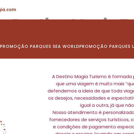
ia.com
 a Destino Magia T
PROMOÇÃO PARQUES SEA WORLD
PROMOÇÃO PARQUES U
A Destino Magia Turismo é formada 
que uma viagem é muito mais “que sa
defendemos a ideia de que toda viag
os desejos, necessidades e expectati
igual a outra, já que nã
Nosso atendimento é personalizado
fornecedores de serviços turísticos,
e condições de pagamento especia
deseja e precisa, levando em cons